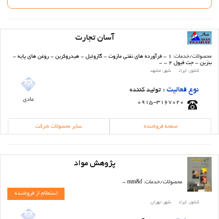
آسان تجارت
محصولات/خدمات:
1
-
فرآورده های نفتی مازوت
-
گازوئیل
-
هیدروکربن
-
روغن های پایه
-
بنزین
-
جت فیول 2
-
-
کشور:
ایران
شهر:
مشهد
نوع فعالیت :
تولید کننده
عادی
0915-3167020
صفحه فروشنده
سایر محصولات شرکت
پژوهش مواد
محصولات/خدمات:
mm&f
-
استعلام از فروشنده
کشور:
ایران
شهر:
تهران