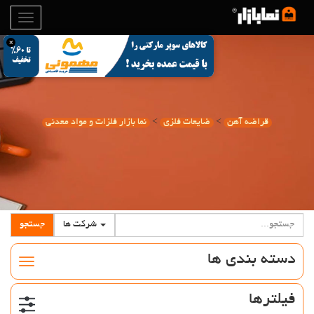
×
قراضه آهن
>
ضایعات فلزی
>
نما بازار فلزات و مواد معدنی
شرکت ها
جستجو
دسته بندی ها
فیلترها